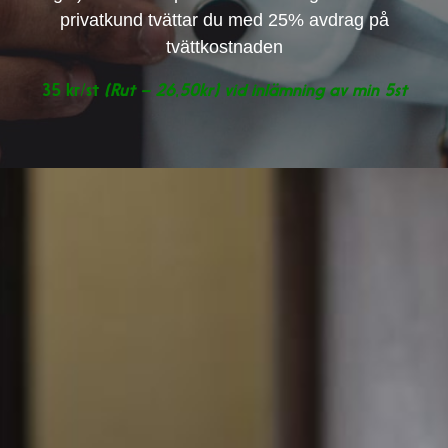
privatkund tvättar du med 25% avdrag på
tvättkostnaden
35 kr/st
(Rut – 26,50kr) vid inlämning av min 5st