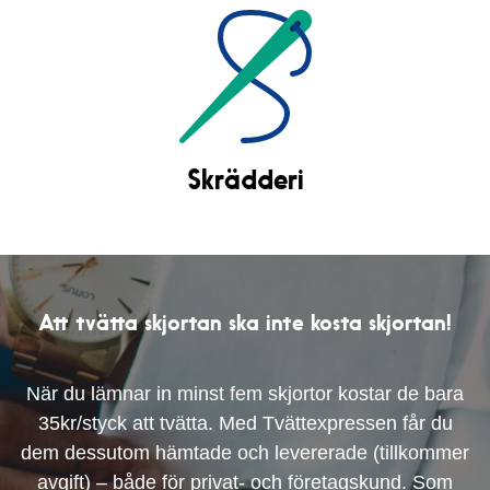
Skrädderi
Att tvätta skjortan ska inte kosta skjortan!
När du lämnar in minst fem skjortor kostar de bara
35kr/styck att tvätta. Med Tvättexpressen får du
dem dessutom hämtade och levererade (tillkommer
avgift) – både för privat- och företagskund. Som