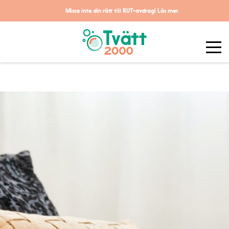
Missa inte din rätt till RUT-avdrag!
Läs mer.