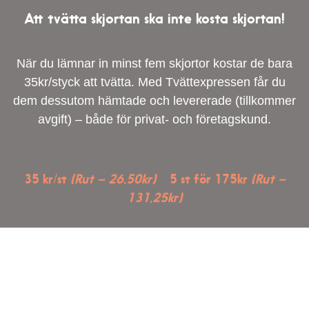
Att tvätta skjortan ska inte kosta skjortan!
När du lämnar in minst fem skjortor kostar de bara
35kr/styck att tvätta. Med Tvättexpressen får du
dem dessutom hämtade och levererade (tillkommer
avgift) – både för privat- och företagskund.
35 kr/st
(Rut – 26,50kr)
5 st för 175kr
(Rut –
131,25kr)