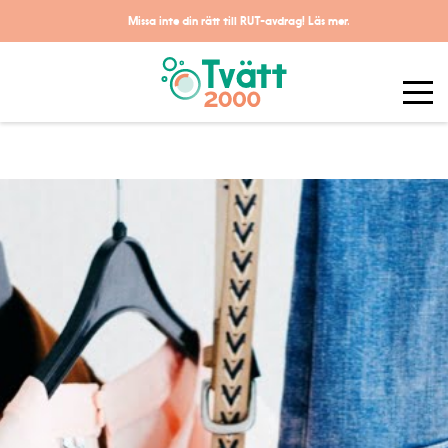
Missa inte din rätt till RUT-avdrag!
Läs mer.