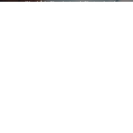
avgift) – både för privat- och företagskund.
35 kr/st
(Rut – 26,50kr)
5 st för 175kr
(Rut –
131,25kr)
Prenumerera på vårt nyhetsbrev!
Ja, jag har läst och godkänner Tvätt 2000
personuppgiftspolicy
.